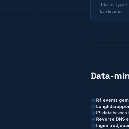
Titan er typis
kan leveres.
Data-mi
Rå events gem
✓
Langtidsrappor
✓
IP-data
hashes t
✓
Reverse DNS
er
✓
Ingen tredjepar
✓