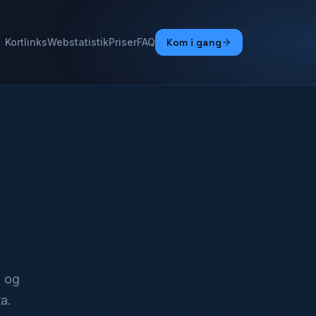
Kortlinks
Webstatistik
Priser
FAQ
Kom i gang
g og
a.