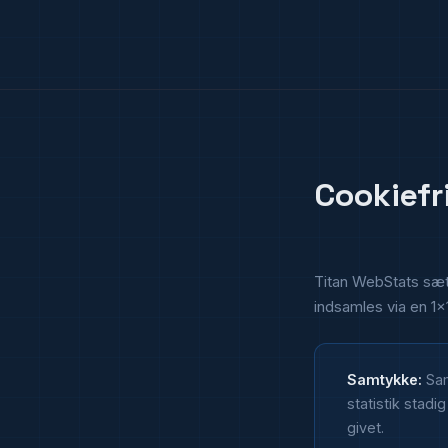
Cookiefr
Titan WebStats sætt
indsamles via en 1×
Samtykke:
Sam
statistik stadi
givet.